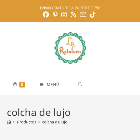
Ir
ENVÍO GRATUITO A PARTIR DE 75€
al
contenido
0
MENÚ
colcha de lujo
>
Productos
>
colcha de lujo