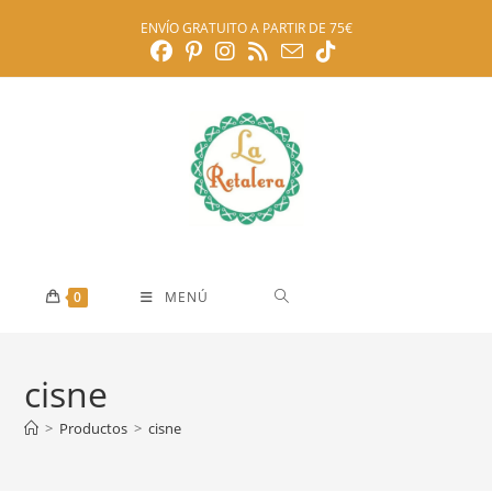
Ir
ENVÍO GRATUITO A PARTIR DE 75€
al
contenido
0
MENÚ
cisne
>
Productos
>
cisne