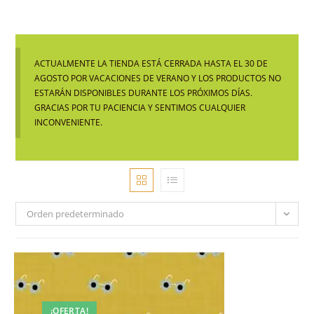
ACTUALMENTE LA TIENDA ESTÁ CERRADA HASTA EL 30 DE
AGOSTO POR VACACIONES DE VERANO Y LOS PRODUCTOS NO
ESTARÁN DISPONIBLES DURANTE LOS PRÓXIMOS DÍAS.
GRACIAS POR TU PACIENCIA Y SENTIMOS CUALQUIER
INCONVENIENTE.
Orden predeterminado
¡OFERTA!