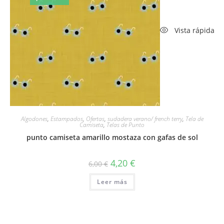
Vista rápida
Algodones
,
Estampados
,
Ofertas
,
sudadera verano/ french terry
,
Tela de
Camiseta
,
Telas de Punto
punto camiseta amarillo mostaza con gafas de sol
El
El
4,20
€
6,00
€
precio
precio
original
actual
Leer más
era:
es:
6,00 €.
4,20 €.