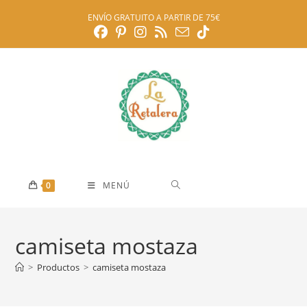
Ir
ENVÍO GRATUITO A PARTIR DE 75€
al
contenido
0
MENÚ
camiseta mostaza
>
Productos
>
camiseta mostaza