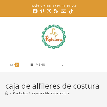
Ir
ENVÍO GRATUITO A PARTIR DE 75€
al
contenido
0
MENÚ
caja de alfileres de costura
>
Productos
>
caja de alfileres de costura