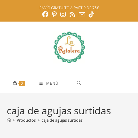
Ir
ENVÍO GRATUITO A PARTIR DE 75€
al
contenido
0
MENÚ
caja de agujas surtidas
>
Productos
>
caja de agujas surtidas