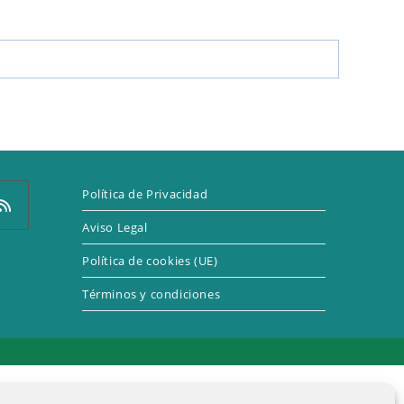
LA
WEB
Política de Privacidad
Aviso Legal
Política de cookies (UE)
e
Términos y condiciones
a
eva
taña