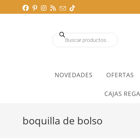
Ir
al
contenido
Búsqueda
de
productos
NOVEDADES
OFERTAS
CAJAS REGA
boquilla de bolso