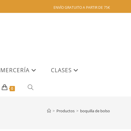
ENVÍO GRATUITO A PARTIR DE 75€
MERCERÍA
CLASES
ALTERNAR
0
BÚSQUEDA
>
Productos
>
boquilla de bolso
DE