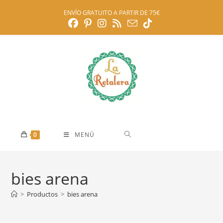
Ir
ENVÍO GRATUITO A PARTIR DE 75€
al
contenido
0
MENÚ
bies arena
>
Productos
>
bies arena