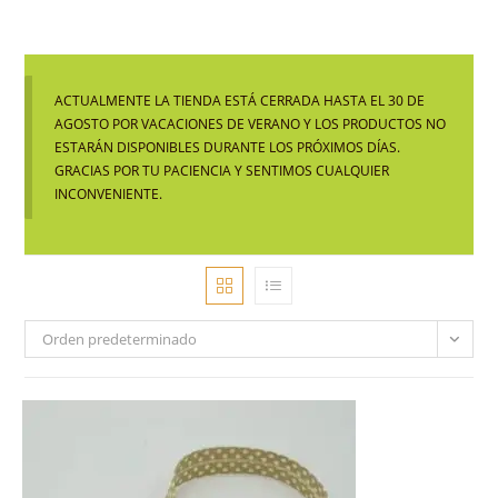
ACTUALMENTE LA TIENDA ESTÁ CERRADA HASTA EL 30 DE
AGOSTO POR VACACIONES DE VERANO Y LOS PRODUCTOS NO
ESTARÁN DISPONIBLES DURANTE LOS PRÓXIMOS DÍAS.
GRACIAS POR TU PACIENCIA Y SENTIMOS CUALQUIER
INCONVENIENTE.
Orden predeterminado