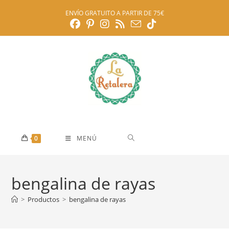
Ir
ENVÍO GRATUITO A PARTIR DE 75€
al
contenido
0
MENÚ
bengalina de rayas
>
Productos
>
bengalina de rayas