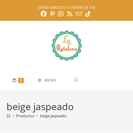
Ir
ENVÍO GRATUITO A PARTIR DE 75€
al
contenido
0
MENÚ
beige jaspeado
>
Productos
>
beige jaspeado