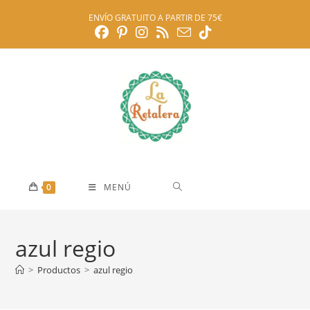
Ir
ENVÍO GRATUITO A PARTIR DE 75€
al
contenido
0
MENÚ
azul regio
>
Productos
>
azul regio