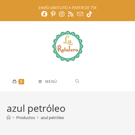
Ir
ENVÍO GRATUITO A PARTIR DE 75€
al
contenido
0
MENÚ
azul petróleo
>
Productos
>
azul petróleo