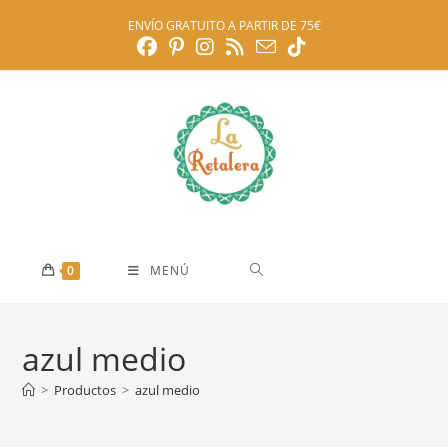
Ir
ENVÍO GRATUITO A PARTIR DE 75€
al
contenido
0
MENÚ
azul medio
>
Productos
>
azul medio