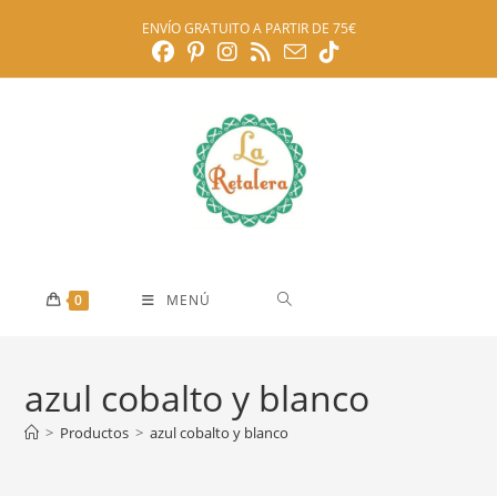
Ir
ENVÍO GRATUITO A PARTIR DE 75€
al
contenido
0
MENÚ
azul cobalto y blanco
>
Productos
>
azul cobalto y blanco