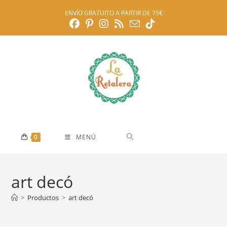
Ir
ENVÍO GRATUITO A PARTIR DE 75€
al
contenido
0
MENÚ
art decó
>
Productos
>
art decó