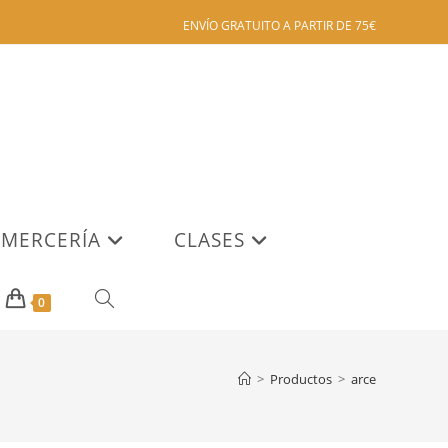
ENVÍO GRATUITO A PARTIR DE 75€
MERCERÍA
CLASES
ALTERNAR
0
BÚSQUEDA
>
Productos
>
arce
DE