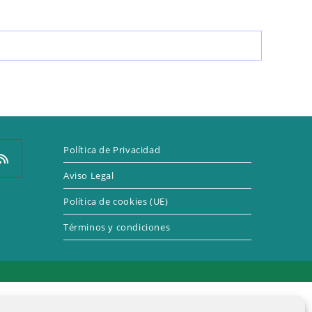
LA
WEB
Política de Privacidad
Aviso Legal
Política de cookies (UE)
e
Términos y condiciones
a
eva
taña