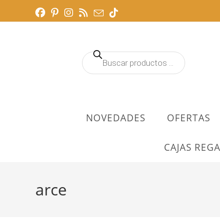
Ir
al
contenido
Búsqueda
de
productos
NOVEDADES
OFERTAS
CAJAS REGA
arce