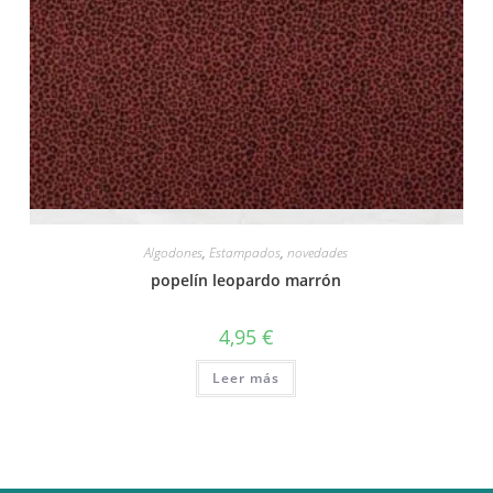
Vista rápida
Algodones
,
Estampados
,
novedades
popelín leopardo marrón
4,95
€
Leer más