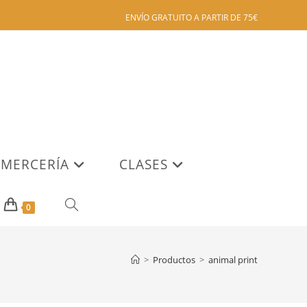
ENVÍO GRATUITO A PARTIR DE 75€
MERCERÍA
CLASES
ALTERNAR
0
BÚSQUEDA
>
Productos
>
animal print
DE