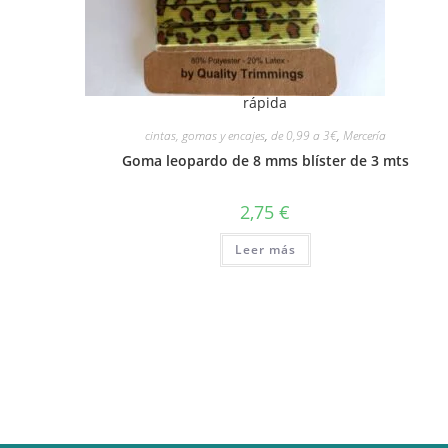
rápida
cintas, gomas y encajes
,
de 0,99 a 3€
,
Mercería
Goma leopardo de 8 mms blíster de 3 mts
2,75
€
Leer más