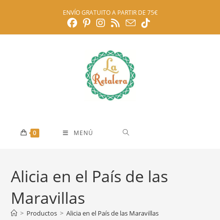
Ir
ENVÍO GRATUITO A PARTIR DE 75€
al
contenido
0
MENÚ
Alicia en el País de las
Maravillas
>
Productos
>
Alicia en el País de las Maravillas