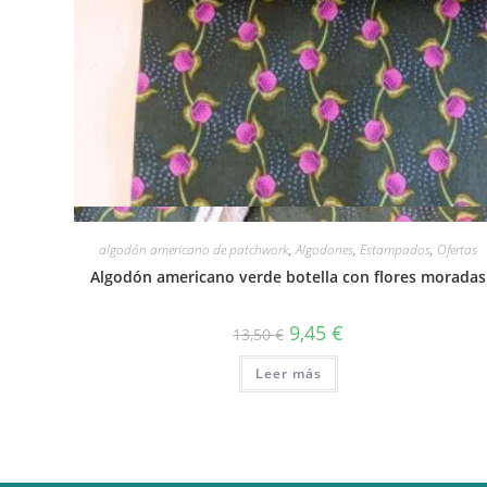
Vista rápida
algodón americano de patchwork
,
Algodones
,
Estampados
,
Ofertas
Algodón americano verde botella con flores moradas
El
El
9,45
€
13,50
€
precio
precio
original
actual
Leer más
era:
es:
13,50 €.
9,45 €.