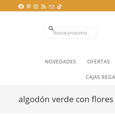
Ir
al
contenido
Búsqueda
de
productos
NOVEDADES
OFERTAS
CAJAS REGA
algodón verde con flore