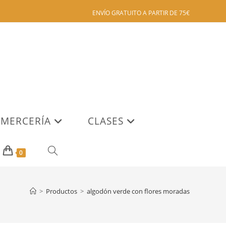
ENVÍO GRATUITO A PARTIR DE 75€
MERCERÍA
CLASES
ALTERNAR
0
BÚSQUEDA
>
Productos
>
algodón verde con flores moradas
DE