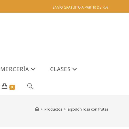
ENVÍO GRATUITO A PARTIR DE 75€
MERCERÍA
CLASES
ALTERNAR
0
BÚSQUEDA
>
Productos
>
algodón rosa con frutas
DE