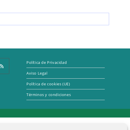
LA
WEB
Política de Privacidad
Aviso Legal
Política de cookies (UE)
e
Términos y condiciones
a
eva
taña