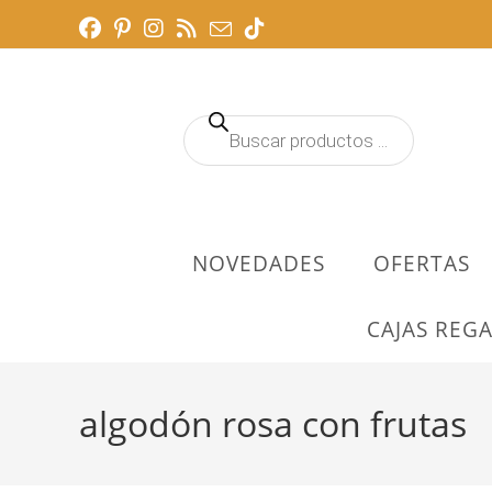
Ir
al
contenido
Búsqueda
de
productos
NOVEDADES
OFERTAS
CAJAS REGA
algodón rosa con frutas