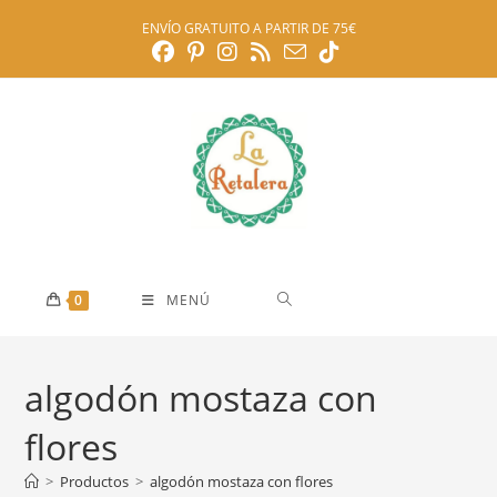
Ir
ENVÍO GRATUITO A PARTIR DE 75€
al
contenido
0
MENÚ
algodón mostaza con
flores
>
Productos
>
algodón mostaza con flores