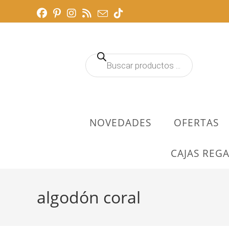
Ir
al
contenido
Búsqueda
de
productos
NOVEDADES
OFERTAS
CAJAS REGA
algodón coral