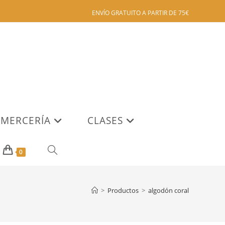
ENVÍO GRATUITO A PARTIR DE 75€
MERCERÍA
CLASES
ALTERNAR
0
BÚSQUEDA
>
Productos
>
algodón coral
DE