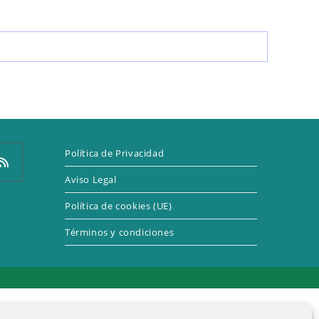
LA
WEB
Política de Privacidad
Aviso Legal
Política de cookies (UE)
e
Términos y condiciones
a
eva
taña