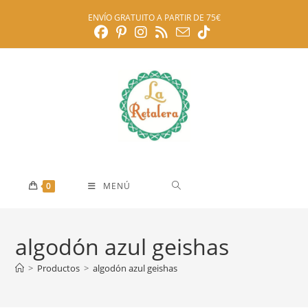
Ir
ENVÍO GRATUITO A PARTIR DE 75€
al
contenido
0
MENÚ
algodón azul geishas
>
Productos
>
algodón azul geishas