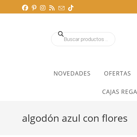
Ir
al
contenido
Búsqueda
de
productos
NOVEDADES
OFERTAS
CAJAS REGA
algodón azul con flores