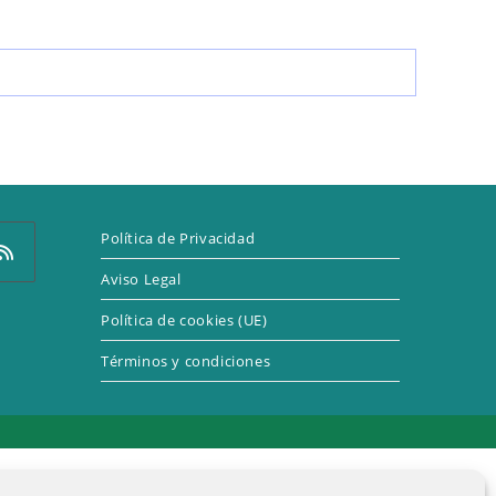
LA
WEB
Política de Privacidad
Aviso Legal
Política de cookies (UE)
e
Términos y condiciones
a
eva
taña