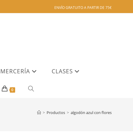
ENVÍO GRATUITO A PARTIR DE 75€
MERCERÍA
CLASES
ALTERNAR
0
BÚSQUEDA
>
Productos
>
algodón azul con flores
DE