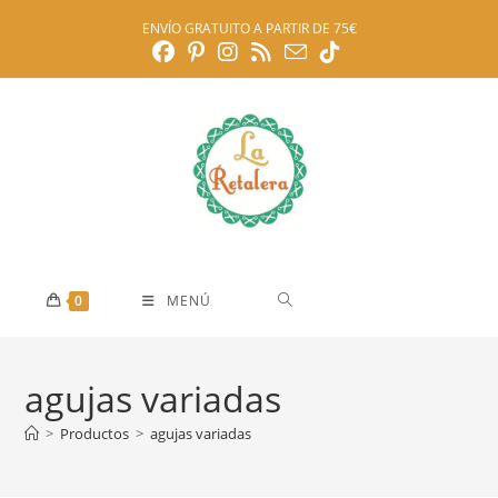
Ir
ENVÍO GRATUITO A PARTIR DE 75€
al
contenido
0
MENÚ
agujas variadas
>
Productos
>
agujas variadas