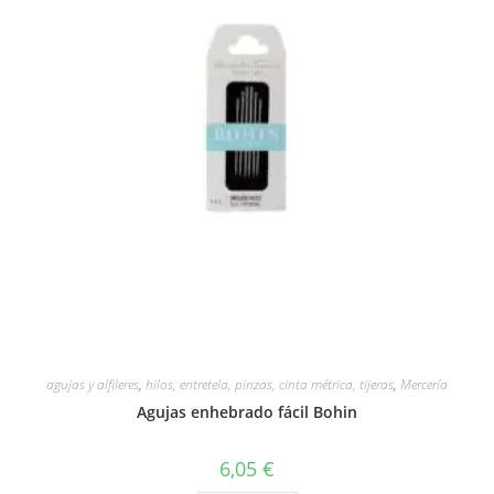
agujas y alfileres
,
hilos, entretela, pinzas, cinta métrica, tijeras
,
Mercería
Agujas enhebrado fácil Bohin
6,05
€