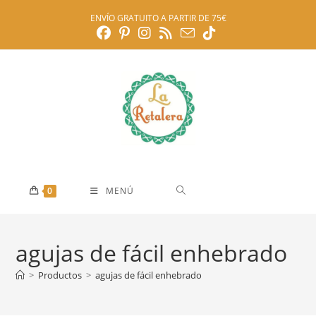
Ir
ENVÍO GRATUITO A PARTIR DE 75€
al
contenido
0
MENÚ
agujas de fácil enhebrado
>
Productos
>
agujas de fácil enhebrado