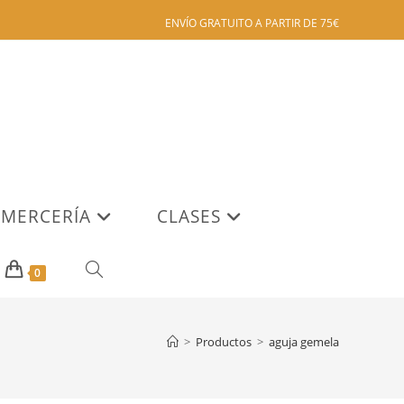
ENVÍO GRATUITO A PARTIR DE 75€
MERCERÍA
CLASES
ALTERNAR
0
BÚSQUEDA
>
Productos
>
aguja gemela
DE