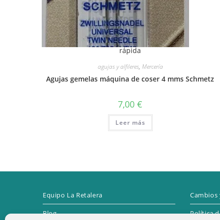
rápida
agujas y alfileres
,
Mercería
Agujas gemelas máquina de coser 4 mms Schmetz
7,00
€
Leer más
Equipo La Retalera
Cambios 
Blog
Política 