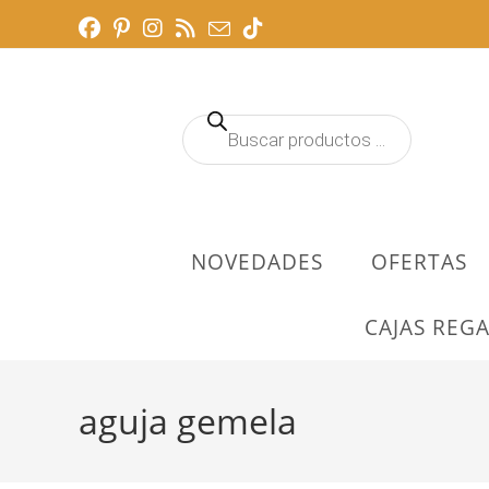
Ir
al
contenido
Búsqueda
de
productos
NOVEDADES
OFERTAS
CAJAS REGA
aguja gemela