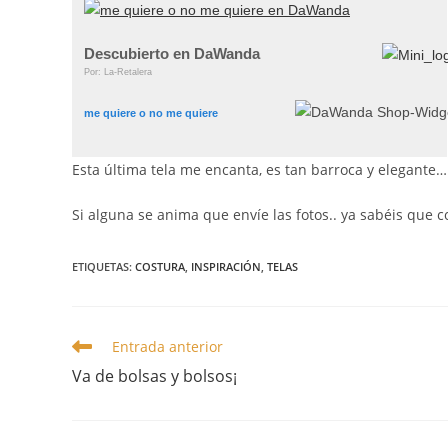
Descubierto en DaWanda
Por: La-Retalera
me quiere o no me quiere
Esta última tela me encanta, es tan barroca y elegante
Si alguna se anima que envíe las fotos.. ya sabéis que co
ETIQUETAS
:
COSTURA
,
INSPIRACIÓN
,
TELAS
Leer
Entrada anterior
más
Va de bolsas y bolsos¡
artículos