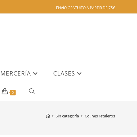
ENVÍO GRATUITO A PARTIR DE 75€
MERCERÍA
CLASES
ALTERNAR
0
BÚSQUEDA
>
Sin categoría
>
Cojines retaleros
DE