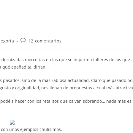
Comentarios
tegoría
12 comentarios
de
la
entrada:
modernizadas mercerías en las que se imparten talleres de los que
a qué apañadita, dirían…
s pasados, sino de la más rabiosa actualidad. Claro que pasado po
gusto y originalidad, nos llenan de propuestas a cual más atractiva
 podéis hacer con los retalitos que os van sobrando… nada más es
 con unos ejemplos chulísimos.