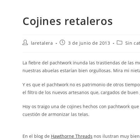
Cojines retaleros
Autor
Publicación
Categoría
laretalera
3 de junio de 2013
Sin ca
de
de
de
la
la
la
entrada:
entrada:
entrada:
La fiebre del pachtwork inunda las trastiendas de las 
nuestras abuelas estarían bien orgullosas. Mira mi niet
Y es que el pachtwork no es patrimonio de otros tiempo
el filtro de los nuevos artesanos que, cargados de buen 
Hoy os traigo una de cojines hechos con pachtwork que
cuestión de armonizar las telas.
En el blog de
Hawthorne Threads
nos ilustran muy bien