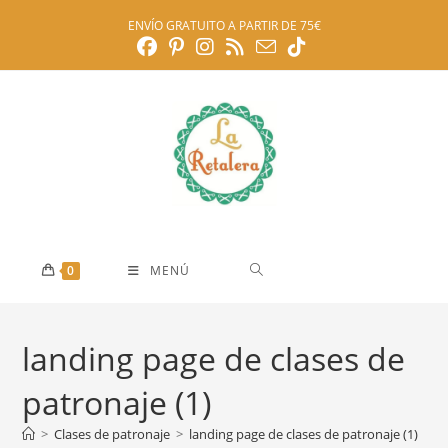
Ir
ENVÍO GRATUITO A PARTIR DE 75€
al
contenido
0
MENÚ
landing page de clases de
patronaje (1)
>
Clases de patronaje
>
landing page de clases de patronaje (1)