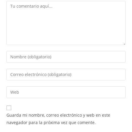
Comentario
Introduce
tu
nombre
Introduce
o
tu
nombre
dirección
Introduce
de
de
la
usuario
correo
URL
para
electrónico
de
comentar
Guarda mi nombre, correo electrónico y web en este
para
tu
navegador para la próxima vez que comente.
comentar
web