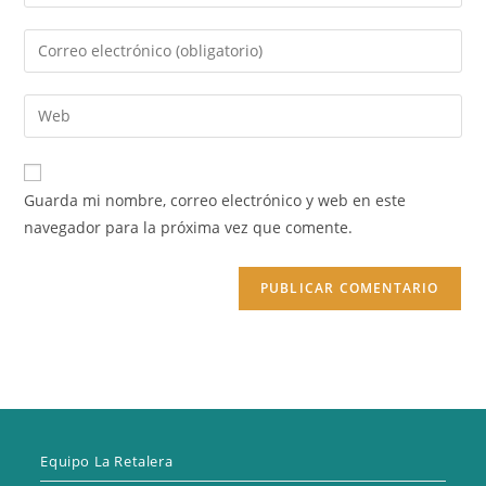
tu
nombre
Introduce
o
tu
nombre
dirección
Introduce
de
de
la
usuario
correo
URL
para
electrónico
de
comentar
Guarda mi nombre, correo electrónico y web en este
para
tu
navegador para la próxima vez que comente.
comentar
web
(opcional)
Equipo La Retalera