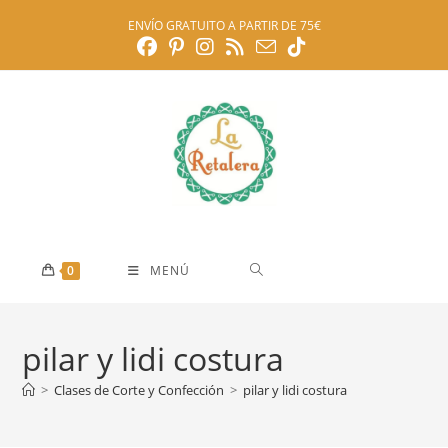
Ir
ENVÍO GRATUITO A PARTIR DE 75€
al
contenido
0
MENÚ
pilar y lidi costura
>
Clases de Corte y Confección
>
pilar y lidi costura