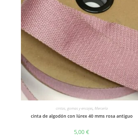
cintas, gomas y encajes
,
Mercería
cinta de algodón con lúrex 40 mms rosa antiguo
5,00
€