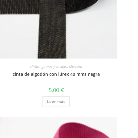
cintas, gomas y encajes
,
Mercería
cinta de algodón con lúrex 40 mms negra
5,00
€
Leer más