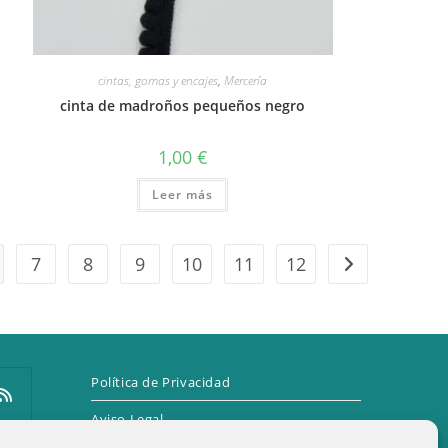
cintas, gomas y encajes
,
Mercería
cinta de madroños pequeños negro
1,00
€
Leer más
7
8
9
10
11
12
Política de Privacidad
Aviso Legal