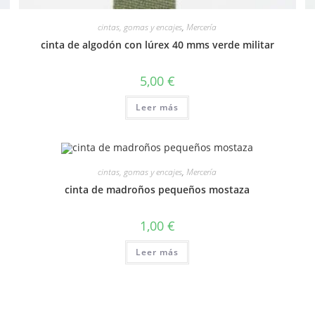
cintas, gomas y encajes
,
Mercería
cinta de algodón con lúrex 40 mms verde militar
5,00
€
Leer más
cintas, gomas y encajes
,
Mercería
cinta de madroños pequeños mostaza
1,00
€
Leer más