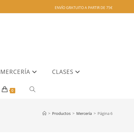
ENVÍO GRATUITO A PARTIR DE 75€
MERCERÍA
CLASES
ALTERNAR
0
BÚSQUEDA
>
Productos
>
Mercería
>
Página 6
DE