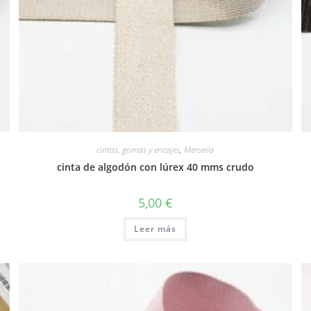
cintas, gomas y encajes
,
Mercería
cinta de algodón con lúrex 40 mms crudo
5,00
€
Leer más