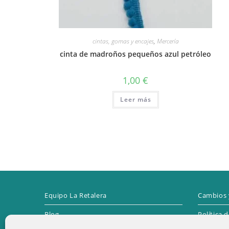
cintas, gomas y encajes
,
Mercería
cinta de madroños pequeños azul petróleo
1,00
€
Leer más
Equipo La Retalera
Cambios 
Blog
Política 