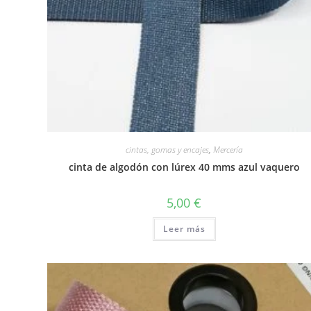
cintas, gomas y encajes
,
Mercería
cinta de algodón con lúrex 40 mms azul vaquero
5,00
€
Leer más