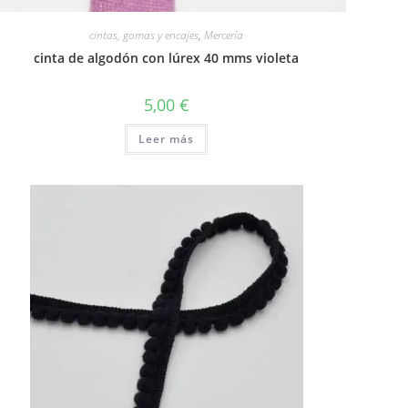
cintas, gomas y encajes
,
Mercería
cinta de algodón con lúrex 40 mms violeta
5,00
€
Leer más