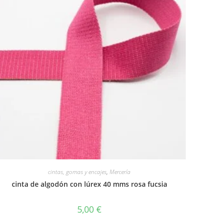
cintas, gomas y encajes
,
Mercería
cinta de algodón con lúrex 40 mms rosa fucsia
5,00
€