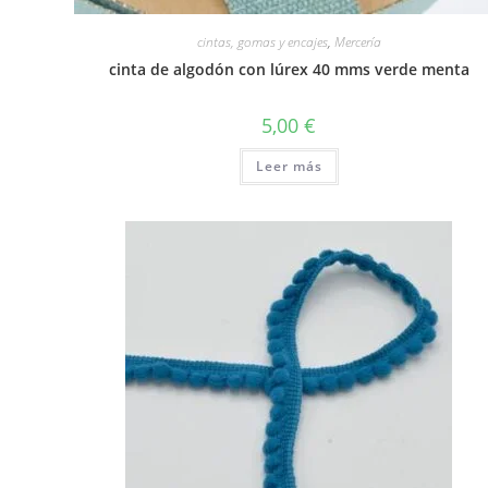
cintas, gomas y encajes
,
Mercería
cinta de algodón con lúrex 40 mms verde menta
5,00
€
Leer más