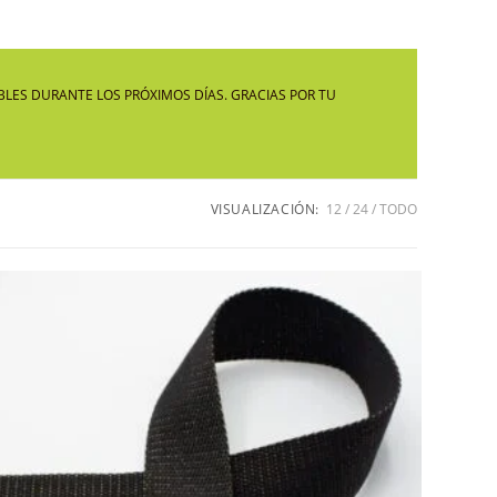
LA
LES DURANTE LOS PRÓXIMOS DÍAS. GRACIAS POR TU
WEB
VISUALIZACIÓN:
12
24
TODO