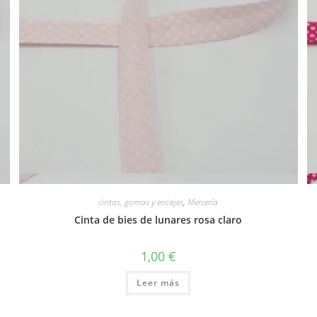
Vista rápida
cintas, gomas y encajes
,
Mercería
Cinta de bies de lunares rosa claro
1,00
€
Leer más