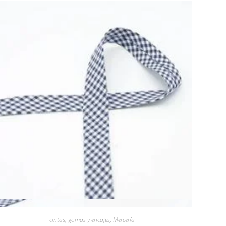
Vista rápida
cintas, gomas y encajes
,
Mercería