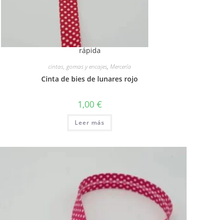
rápida
cintas, gomas y encajes
,
Mercería
Cinta de bies de lunares rojo
1,00
€
Leer más