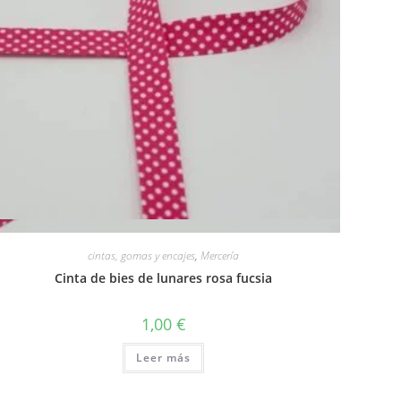
Vista rápida
cintas, gomas y encajes
,
Mercería
Cinta de bies de lunares rosa fucsia
1,00
€
Leer más