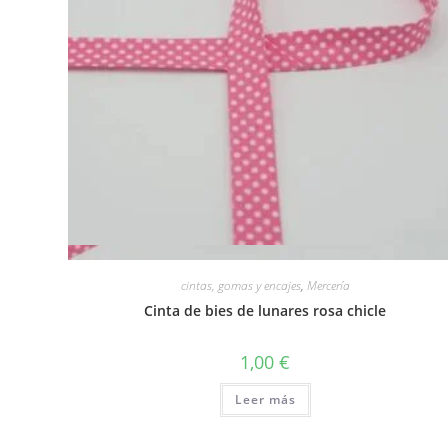
Vista rápida
cintas, gomas y encajes
,
Mercería
Cinta de bies de lunares rosa chicle
1,00
€
Leer más