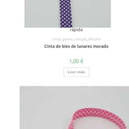
rápida
cintas, gomas y encajes
,
Mercería
Cinta de bies de lunares morado
1,00
€
Leer más