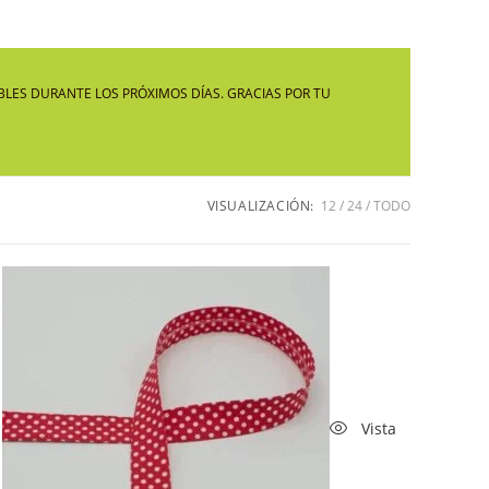
LA
LES DURANTE LOS PRÓXIMOS DÍAS. GRACIAS POR TU
WEB
VISUALIZACIÓN:
12
24
TODO
Vista