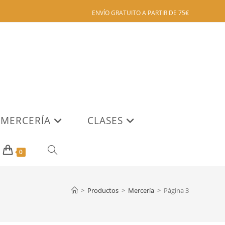
ENVÍO GRATUITO A PARTIR DE 75€
MERCERÍA
CLASES
ALTERNAR
0
BÚSQUEDA
>
Productos
>
Mercería
>
Página 3
DE