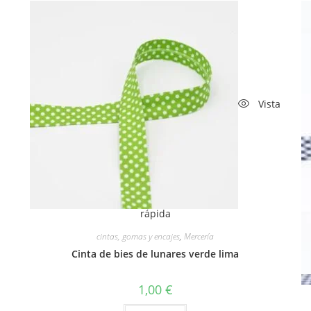
Vista
rápida
cintas, gomas y encajes
,
Mercería
Cinta de bies de lunares verde lima
1,00
€