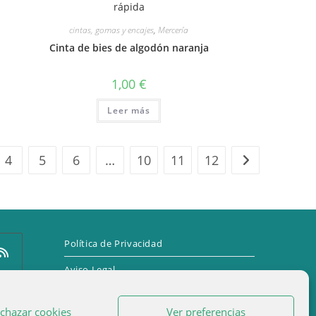
rápida
cintas, gomas y encajes
,
Mercería
Cinta de bies de algodón naranja
1,00
€
Leer más
4
5
6
…
10
11
12
Política de Privacidad
Aviso Legal
Política de cookies (UE)
e
chazar cookies
Ver preferencias