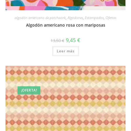
Vista rápida
algodón americano de patchwork
,
Algodones
,
Estampados
,
Ofertas
Algodón americano rosa con mariposas
El
El
9,45
€
13,50
€
precio
precio
original
actual
Leer más
era:
es:
13,50 €.
9,45 €.
¡OFERTA!