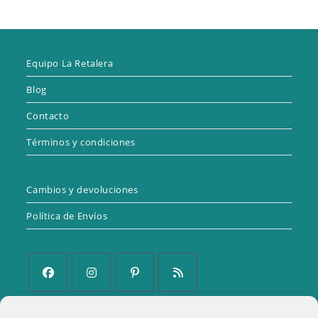
Equipo La Retalera
Blog
Contacto
Términos y condiciones
Cambios y devoluciones
Política de Envíos
Se
Se
Se
Se
abre
abre
abre
abre