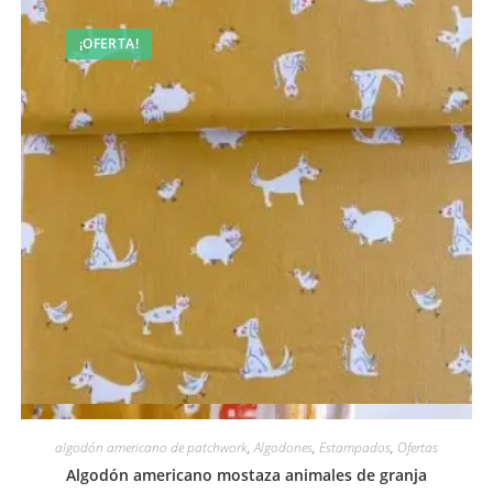
¡OFERTA!
Vista rápida
algodón americano de patchwork
,
Algodones
,
Estampados
,
Ofertas
Algodón americano mostaza animales de granja