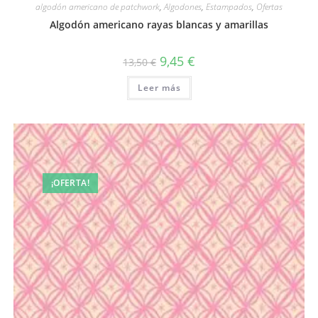
algodón americano de patchwork
,
Algodones
,
Estampados
,
Ofertas
Algodón americano rayas blancas y amarillas
El
El
9,45
€
13,50
€
precio
precio
original
actual
Leer más
era:
es:
13,50 €.
9,45 €.
¡OFERTA!