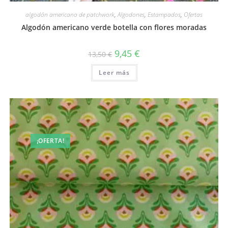
algodón americano de patchwork
,
Algodones
,
Estampados
,
Ofertas
Algodón americano verde botella con flores moradas
El
El
9,45
€
13,50
€
precio
precio
original
actual
Leer más
era:
es:
13,50 €.
9,45 €.
¡OFERTA!