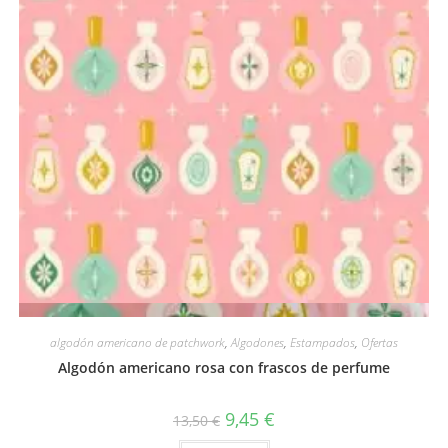
Vista rápida
algodón americano de patchwork
,
Algodones
,
Estampados
,
Ofertas
Algodón americano rosa con frascos de perfume
El
El
9,45
€
13,50
€
precio
precio
original
actual