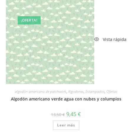
¡OFERTA!
Vista rápida
algodón americano de patchwork
,
Algodones
,
Estampados
,
Ofertas
Algodón americano verde agua con nubes y columpios
El
El
9,45
€
13,50
€
precio
precio
original
actual
Leer más
era:
es:
13,50 €.
9,45 €.