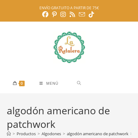
Ir
ENVÍO GRATUITO A PARTIR DE 75€
al
contenido
0
MENÚ
algodón americano de
patchwork
>
Productos
>
Algodones
>
algodón americano de patchwork
>
P