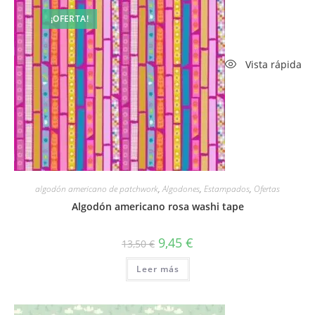
¡OFERTA!
Vista rápida
algodón americano de patchwork
,
Algodones
,
Estampados
,
Ofertas
Algodón americano rosa washi tape
El
El
9,45
€
13,50
€
precio
precio
original
actual
Leer más
era:
es:
13,50 €.
9,45 €.