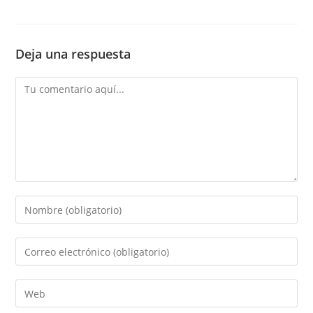
Deja una respuesta
Comentario
Introduce
tu
nombre
Introduce
o
tu
nombre
dirección
Introduce
de
de
la
usuario