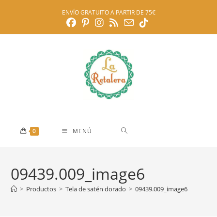
Ir
ENVÍO GRATUITO A PARTIR DE 75€
al
contenido
0
MENÚ
09439.009_image6
>
Productos
>
Tela de satén dorado
>
09439.009_image6