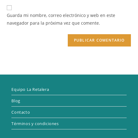
correo
URL
para
electrónico
de
comentar
Guarda mi nombre, correo electrónico y web en este
para
tu
navegador para la próxima vez que comente.
comentar
web
(opcional)
Equipo La Retalera
Blog
Contacto
Términos y condiciones