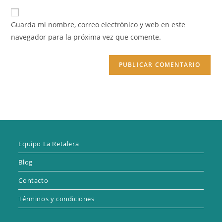
correo
URL
para
electrónico
de
comentar
Guarda mi nombre, correo electrónico y web en este
para
tu
navegador para la próxima vez que comente.
comentar
web
(opcional)
Equipo La Retalera
Blog
Contacto
Términos y condiciones