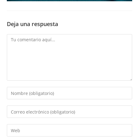
Deja una respuesta
Comentario
Introduce
tu
nombre
Introduce
o
tu
nombre
dirección
Introduce
de
de
la
usuario