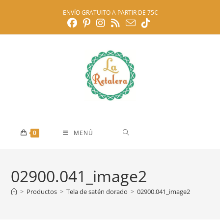
Ir
ENVÍO GRATUITO A PARTIR DE 75€
al
contenido
0
MENÚ
02900.041_image2
>
Productos
>
Tela de satén dorado
>
02900.041_image2