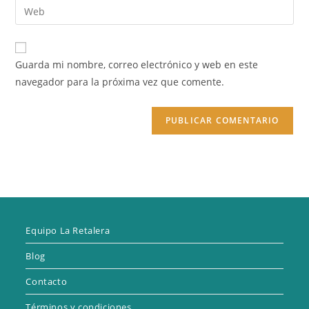
Introduce
de
de
la
usuario
correo
URL
para
electrónico
de
comentar
Guarda mi nombre, correo electrónico y web en este
para
tu
navegador para la próxima vez que comente.
comentar
web
(opcional)
Equipo La Retalera
Blog
Contacto
Términos y condiciones