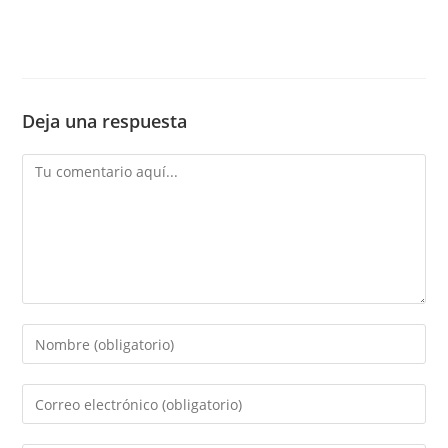
Deja una respuesta
Comentario
Introduce
tu
nombre
Introduce
o
tu
nombre
dirección