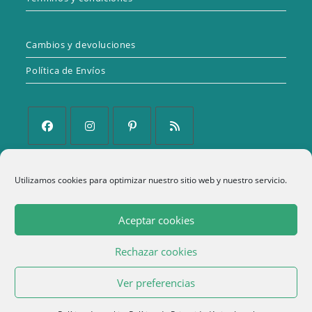
Cambios y devoluciones
Política de Envíos
Se
Se
Se
Se
abre
abre
abre
abre
Utilizamos cookies para optimizar nuestro sitio web y nuestro servicio.
Política de Privacidad
en
en
en
en
una
una
una
una
Aviso Legal
Aceptar cookies
nueva
nueva
nueva
nueva
Política de cookies (UE)
pestaña
pestaña
pestaña
pestaña
Rechazar cookies
Términos y condiciones
1
Ver preferencias