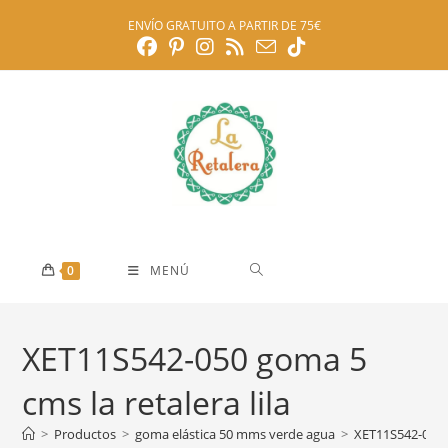
Ir
ENVÍO GRATUITO A PARTIR DE 75€
al
contenido
0
MENÚ
XET11S542-050 goma 5
cms la retalera lila
>
Productos
>
goma elástica 50 mms verde agua
>
XET11S542-050 g