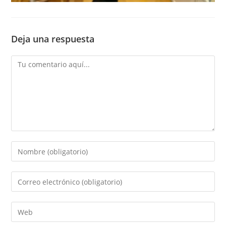
Deja una respuesta
Comentario
Introduce
tu
nombre
Introduce
o
tu
nombre
dirección
Introduce
de
de
la
usuario