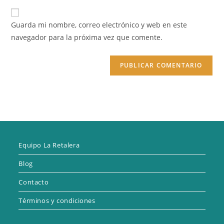
correo
URL
para
electrónico
de
comentar
Guarda mi nombre, correo electrónico y web en este
para
tu
navegador para la próxima vez que comente.
comentar
web
(opcional)
Equipo La Retalera
Blog
Contacto
Términos y condiciones