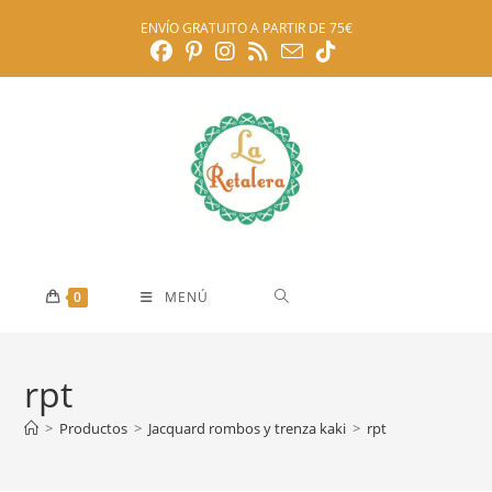
Ir
ENVÍO GRATUITO A PARTIR DE 75€
al
contenido
0
MENÚ
rpt
>
Productos
>
Jacquard rombos y trenza kaki
>
rpt