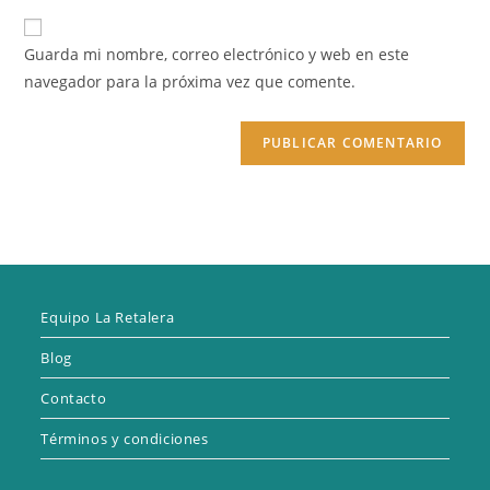
correo
URL
para
electrónico
de
comentar
Guarda mi nombre, correo electrónico y web en este
para
tu
navegador para la próxima vez que comente.
comentar
web
(opcional)
Equipo La Retalera
Blog
Contacto
Términos y condiciones