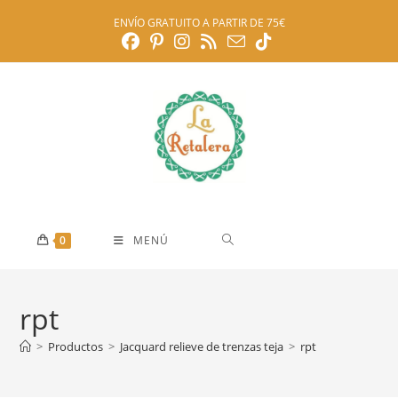
Ir
ENVÍO GRATUITO A PARTIR DE 75€
al
contenido
0
MENÚ
rpt
>
Productos
>
Jacquard relieve de trenzas teja
>
rpt