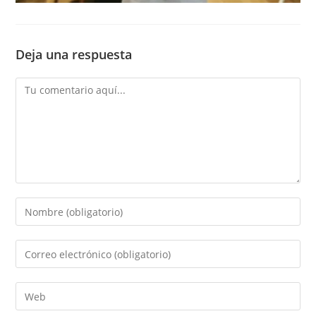
Deja una respuesta
Comentario
Introduce
tu
nombre
Introduce
o
tu
nombre
dirección
Introduce
de
de
la
usuario