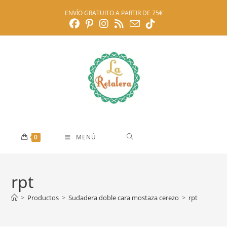
Ir
ENVÍO GRATUITO A PARTIR DE 75€
al
contenido
0
MENÚ
rpt
>
Productos
>
Sudadera doble cara mostaza cerezo
>
rpt