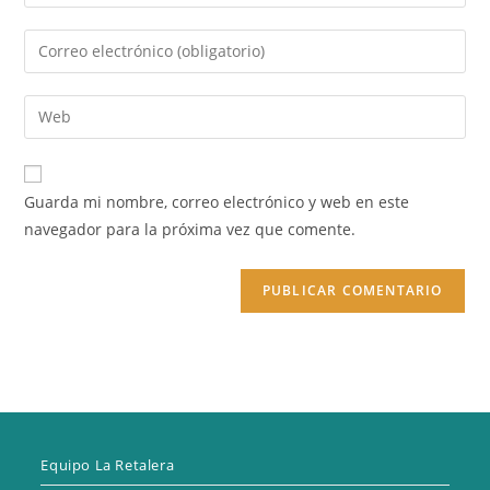
tu
nombre
Introduce
o
tu
nombre
dirección
Introduce
de
de
la
usuario
correo
URL
para
electrónico
de
comentar
Guarda mi nombre, correo electrónico y web en este
para
tu
navegador para la próxima vez que comente.
comentar
web
(opcional)
Equipo La Retalera