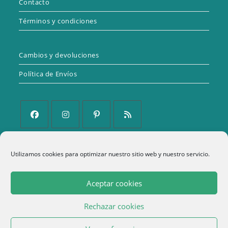
Contacto
Términos y condiciones
Cambios y devoluciones
Política de Envíos
Se
Se
Se
Se
abre
abre
abre
abre
Utilizamos cookies para optimizar nuestro sitio web y nuestro servicio.
Política de Privacidad
en
en
en
en
una
una
una
una
Aviso Legal
Aceptar cookies
nueva
nueva
nueva
nueva
Política de cookies (UE)
pestaña
pestaña
pestaña
pestaña
Rechazar cookies
Términos y condiciones
1