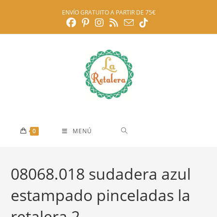
Ir
ENVÍO GRATUITO A PARTIR DE 75€
al
contenido
0
MENÚ
08068.018 sudadera azul
estampado pinceladas la
retalera 2