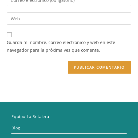
o
tu
nombre
dirección
Introduce
de
de
la
usuario
correo
URL
para
electrónico
de
comentar
Guarda mi nombre, correo electrónico y web en este
para
tu
navegador para la próxima vez que comente.
comentar
web
(opcional)
Equipo La Retalera
Blog