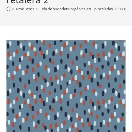
>
Productos
>
Tela de sudadera orgánica azul pinceladas
>
08068.0