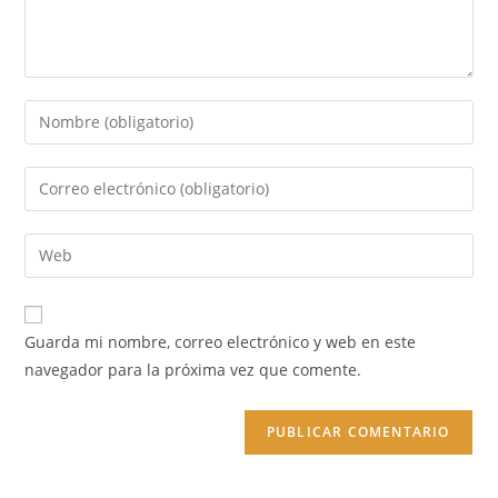
Introduce
tu
nombre
Introduce
o
tu
nombre
dirección
Introduce
de
de
la
usuario
correo
URL
para
electrónico
de
comentar
Guarda mi nombre, correo electrónico y web en este
para
tu
navegador para la próxima vez que comente.
comentar
web
(opcional)