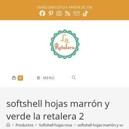
Ir
ENVÍO GRATUITO A PARTIR DE 75€
al
contenido
0
MENÚ
softshell hojas marrón y
verde la retalera 2
>
Productos
>
Softshell hojas rosa
>
softshell hojas marrón y verde 