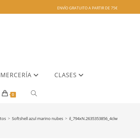
ENVÍO GRATUITO A PARTIR DE 75€
MERCERÍA
CLASES
ALTERNAR
0
BÚSQUEDA
tos
>
Softshell azul marino nubes
>
il_794xN.2635353856_4clw
DE