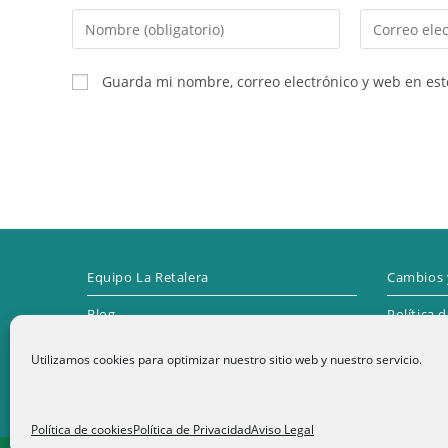
Introduce
Introduce
tu
tu
nombre
dirección
Guarda mi nombre, correo electrónico y web en es
o
de
nombre
correo
de
electrónico
usuario
para
para
comentar
comentar
Equipo La Retalera
Cambios 
Blog
Política 
Contacto
Utilizamos cookies para optimizar nuestro sitio web y nuestro servicio.
1
Términos y condiciones
Política de cookies
Política de Privacidad
Aviso Legal