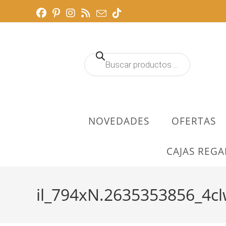
Ir
al
contenido
Búsqueda
de
productos
NOVEDADES
OFERTAS
CAJAS REGA
il_794xN.2635353856_4c