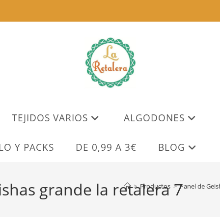
TEJIDOS VARIOS
ALGODONES
LO Y PACKS
DE 0,99 A 3€
BLOG
has grande la retalera 7
>
Productos
>
Panel de Geis