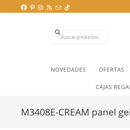
Ir
al
contenido
Búsqueda
de
productos
NOVEDADES
OFERTAS
CAJAS REGA
M3408E-CREAM panel geis