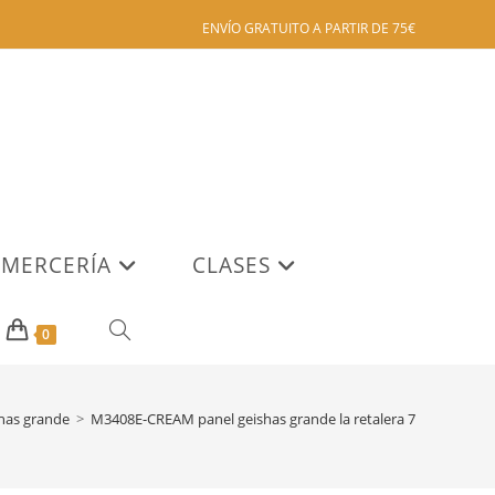
ENVÍO GRATUITO A PARTIR DE 75€
MERCERÍA
CLASES
ALTERNAR
0
BÚSQUEDA
has grande
>
M3408E-CREAM panel geishas grande la retalera 7
DE