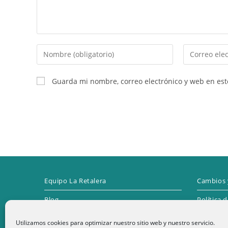
Introduce
Introduce
tu
tu
nombre
dirección
Guarda mi nombre, correo electrónico y web en es
o
de
nombre
correo
de
electrónico
usuario
para
para
comentar
comentar
Equipo La Retalera
Cambios 
Blog
Política 
Contacto
Utilizamos cookies para optimizar nuestro sitio web y nuestro servicio.