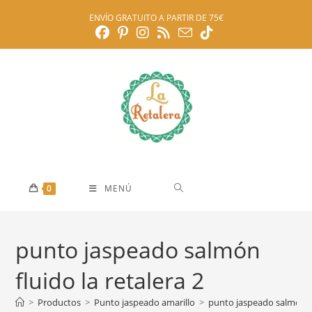
Ir
ENVÍO GRATUITO A PARTIR DE 75€
al
contenido
0
MENÚ
punto jaspeado salmón
fluido la retalera 2
>
Productos
>
Punto jaspeado amarillo
>
punto jaspeado salmón fl