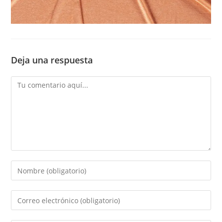
Deja una respuesta
Comentario
Introduce
tu
nombre
Introduce
o
tu
nombre
dirección