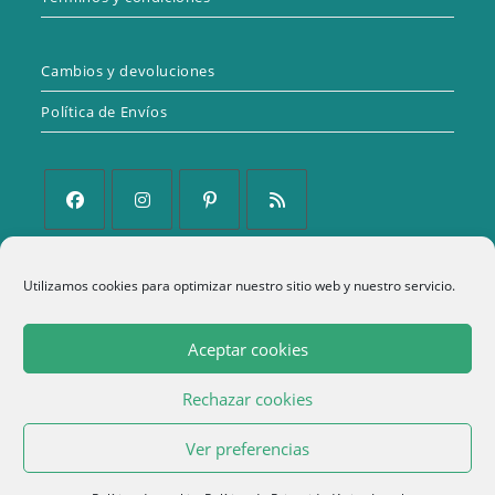
Cambios y devoluciones
Política de Envíos
Se
Se
Se
Se
abre
abre
abre
abre
Utilizamos cookies para optimizar nuestro sitio web y nuestro servicio.
Política de Privacidad
en
en
en
en
una
una
una
una
Aviso Legal
Aceptar cookies
nueva
nueva
nueva
nueva
Política de cookies (UE)
pestaña
pestaña
pestaña
pestaña
Rechazar cookies
Términos y condiciones
1
Ver preferencias