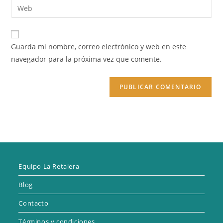
Introduce
de
de
la
usuario
correo
URL
para
electrónico
de
comentar
Guarda mi nombre, correo electrónico y web en este
para
tu
navegador para la próxima vez que comente.
comentar
web
(opcional)
Equipo La Retalera
Blog
Contacto
Términos y condiciones