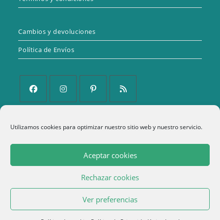
Cambios y devoluciones
Política de Envíos
Se
Se
Se
Se
abre
abre
abre
abre
Utilizamos cookies para optimizar nuestro sitio web y nuestro servicio.
Política de Privacidad
en
en
en
en
una
una
una
una
Aviso Legal
Aceptar cookies
nueva
nueva
nueva
nueva
Política de cookies (UE)
pestaña
pestaña
pestaña
pestaña
Rechazar cookies
Términos y condiciones
1
Ver preferencias