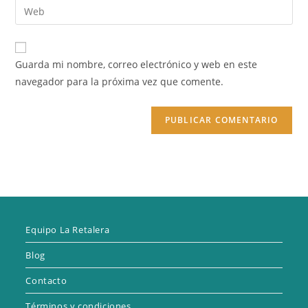
Introduce
de
de
la
usuario
correo
URL
para
electrónico
de
comentar
Guarda mi nombre, correo electrónico y web en este
para
tu
navegador para la próxima vez que comente.
comentar
web
(opcional)
Equipo La Retalera
Blog
Contacto
Términos y condiciones