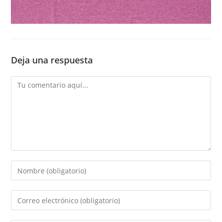
Deja una respuesta
Comentario
Introduce
tu
nombre
Introduce
o
tu
nombre
dirección