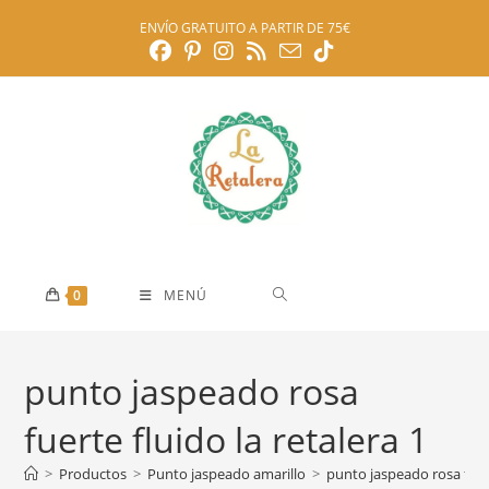
Ir
ENVÍO GRATUITO A PARTIR DE 75€
al
contenido
0
MENÚ
punto jaspeado rosa
fuerte fluido la retalera 1
>
Productos
>
Punto jaspeado amarillo
>
punto jaspeado rosa fuert