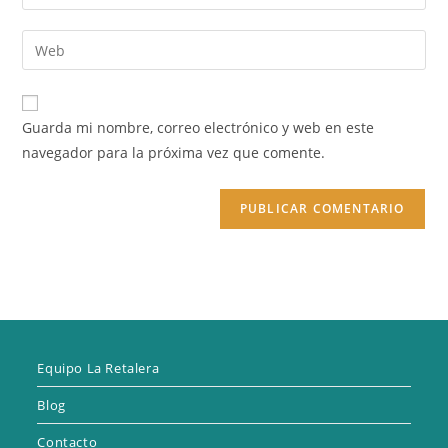
tu
nombre
dirección
Introduce
de
de
la
usuario
correo
URL
para
electrónico
de
comentar
Guarda mi nombre, correo electrónico y web en este
para
tu
navegador para la próxima vez que comente.
comentar
web
(opcional)
Equipo La Retalera
Blog
Contacto