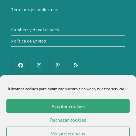
Términos y condiciones
Cambios y devoluciones
Política de Envíos
Se
Se
Se
Se
abre
abre
abre
abre
Utilizamos cookies para optimizar nuestro sitio web y nuestro servicio.
Política de Privacidad
en
en
en
en
una
una
una
una
Aviso Legal
Aceptar cookies
nueva
nueva
nueva
nueva
Política de cookies (UE)
pestaña
pestaña
pestaña
pestaña
Rechazar cookies
Términos y condiciones
1
Ver preferencias