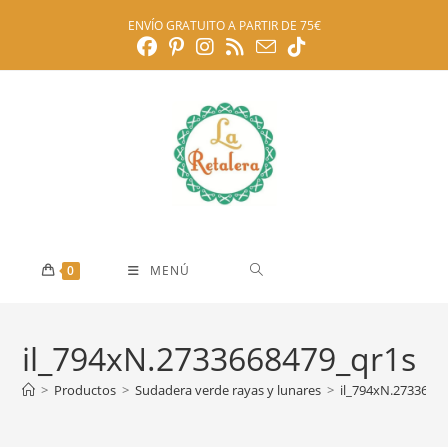
Ir
ENVÍO GRATUITO A PARTIR DE 75€
al
contenido
0
MENÚ
il_794xN.2733668479_qr1s
>
Productos
>
Sudadera verde rayas y lunares
>
il_794xN.2733668