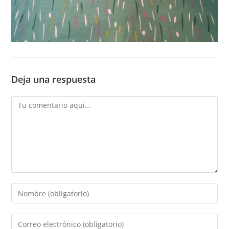
Deja una respuesta
Comentario
Introduce
tu
nombre
Introduce
o