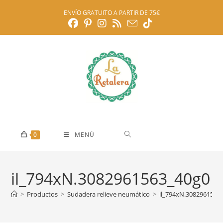
Ir
ENVÍO GRATUITO A PARTIR DE 75€
al
contenido
0
MENÚ
il_794xN.3082961563_40g0
>
Productos
>
Sudadera relieve neumático
>
il_794xN.3082961563