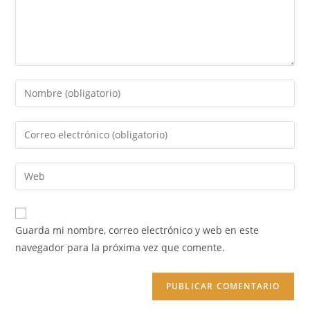
Introduce
tu
nombre
Introduce
o
tu
nombre
dirección
Introduce
de
de
la
usuario
correo
URL
para
electrónico
de
comentar
Guarda mi nombre, correo electrónico y web en este
para
tu
navegador para la próxima vez que comente.
comentar
web
(opcional)