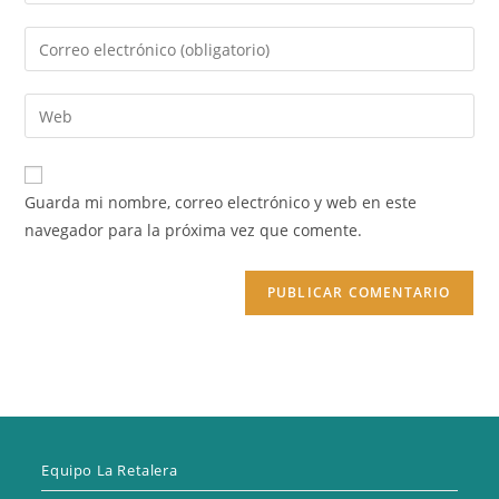
tu
nombre
Introduce
o
tu
nombre
dirección
Introduce
de
de
la
usuario
correo
URL
para
electrónico
de
comentar
Guarda mi nombre, correo electrónico y web en este
para
tu
navegador para la próxima vez que comente.
comentar
web
(opcional)
Equipo La Retalera