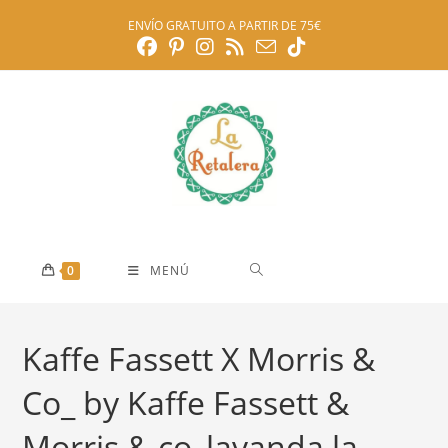
Ir
ENVÍO GRATUITO A PARTIR DE 75€
al
contenido
0
MENÚ
Kaffe Fassett X Morris &
Co_ by Kaffe Fassett &
Morris & co_lavanda la