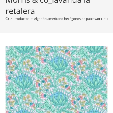
retalera
>
Productos
>
Algodón americano hexágonos de patchwork
>
Kaff