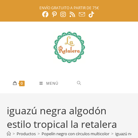
Ir
ENVÍO GRATUITO A PARTIR DE 75€
al
contenido
0
MENÚ
iguazú negra algodón
estilo tropical la retalera
>
Productos
>
Popelín negro con círculos multicolor
>
iguazú negra