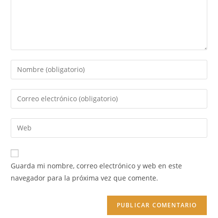
Introduce
tu
nombre
Introduce
o
tu
nombre
dirección
Introduce
de
de
la
usuario
correo
URL
para
electrónico
de
comentar
Guarda mi nombre, correo electrónico y web en este
para
tu
navegador para la próxima vez que comente.
comentar
web
(opcional)