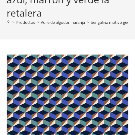
retalera
>
Productos
>
Voile de algodón naranja
>
bengalina motivo geométr