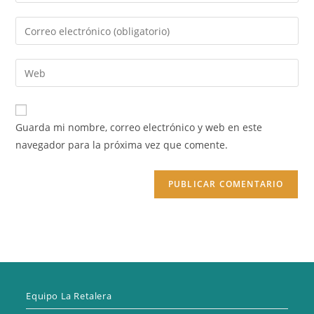
tu
nombre
Introduce
o
tu
nombre
dirección
Introduce
de
de
la
usuario
correo
URL
para
electrónico
de
comentar
Guarda mi nombre, correo electrónico y web en este
para
tu
navegador para la próxima vez que comente.
comentar
web
(opcional)
Equipo La Retalera