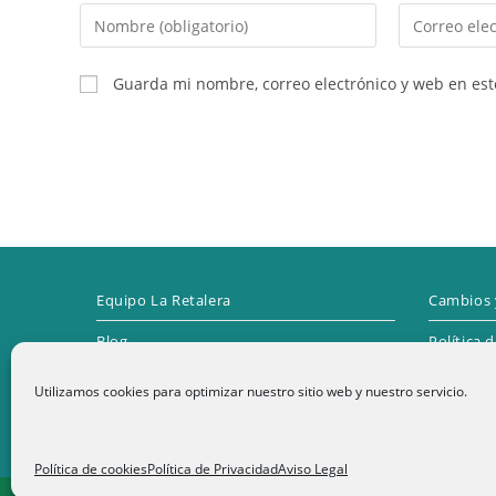
Introduce
Introduce
tu
tu
nombre
dirección
Guarda mi nombre, correo electrónico y web en es
o
de
nombre
correo
de
electrónico
usuario
para
para
comentar
comentar
Equipo La Retalera
Cambios 
Blog
Política 
Contacto
Utilizamos cookies para optimizar nuestro sitio web y nuestro servicio.
1
Términos y condiciones
Política de cookies
Política de Privacidad
Aviso Legal