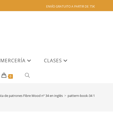
ENVÍO GRATUITO A PARTIR DE 75€
MERCERÍA
CLASES
ALTERNAR
0
BÚSQUEDA
sta de patrones Fibre Mood nº 34 en inglés
>
pattern-book-34 1
DE